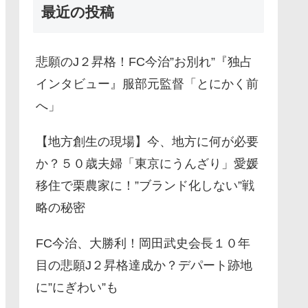
最近の投稿
悲願のJ２昇格！FC今治”お別れ”『独占
インタビュー』服部元監督「とにかく前
へ」
【地方創生の現場】今、地方に何が必要
か？５０歳夫婦「東京にうんざり」愛媛
移住で栗農家に！”ブランド化しない”戦
略の秘密
FC今治、大勝利！岡田武史会長１０年
目の悲願J２昇格達成か？デパート跡地
に”にぎわい”も