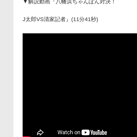
▼解説動画『八幡浜ちゃんぽん対決！
J太郎VS清家記者』(11分41秒)