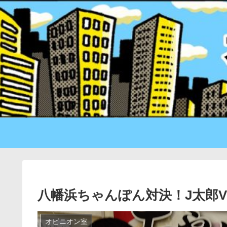
八幡浜ちゃんぽん対決！J太郎V
オピニオン室