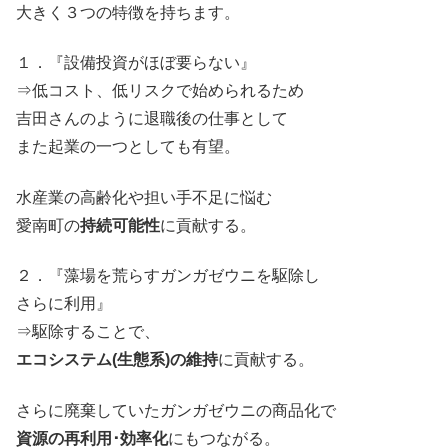
大きく３つの特徴を持ちます。
１．『設備投資がほぼ要らない』
⇒低コスト、低リスクで始められるため
吉田さんのように退職後の仕事として
また起業の一つとしても有望。
水産業の高齢化や担い手不足に悩む
愛南町の
持続可能性
に貢献する。
２．『藻場を荒らすガンガゼウニを駆除し
さらに利用』
⇒駆除することで、
エコシステム(生態系)の維持
に貢献する。
さらに廃棄していたガンガゼウニの商品化で
資源の再利用･効率化
にもつながる。