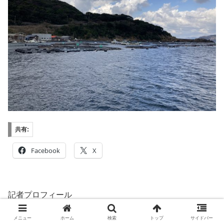
共有:
Facebook
X
記者プロフィール
この記事を書いた人
メニュー
ホーム
検索
トップ
サイドバー
三谷隆司