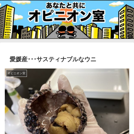
愛媛産･･･サスティナブルなウニ
オピニオン室