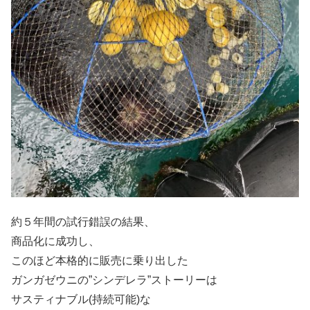
約５年間の試行錯誤の結果、
商品化に成功し、
このほど本格的に販売に乗り出した
ガンガゼウニの”シンデレラ”ストーリーは
サスティナブル(持続可能)な