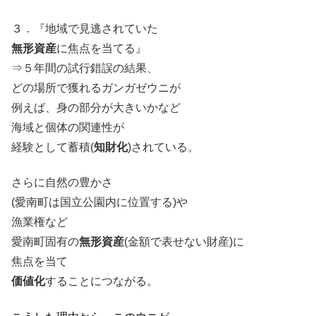
３．『地域で見逃されていた
無形資産
に焦点を当てる』
⇒５年間の試行錯誤の結果、
どの場所で獲れるガンガゼウニが
例えば、身の部分が大きいかなど
海域と個体の関連性が
経験として蓄積(
知財化
)されている。
さらに自然の豊かさ
(愛南町は国立公園内に位置する)や
漁業権など
愛南町固有の
無形資産
(金額で表せない財産)に
焦点を当て
価値化
することにつながる。