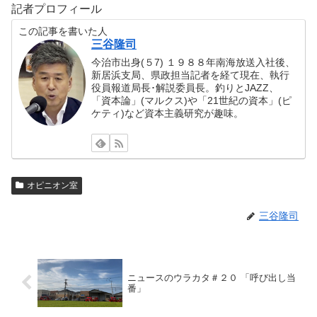
記者プロフィール
この記事を書いた人
三谷隆司
今治市出身(５7) １９８８年南海放送入社後、
新居浜支局、県政担当記者を経て現在、執行
役員報道局長･解説委員長。釣りとJAZZ、
「資本論」(マルクス)や「21世紀の資本」(ピ
ケティ)など資本主義研究が趣味。
オピニオン室
三谷隆司
ニュースのウラカタ＃２０ 「呼び出し当
番」