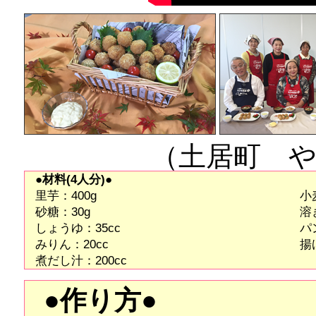
（土居町 
●材料(4人分)●
里芋：400g
小
砂糖：30g
溶
しょうゆ：35cc
パ
みりん：20cc
揚
煮だし汁：200cc
●作り方●