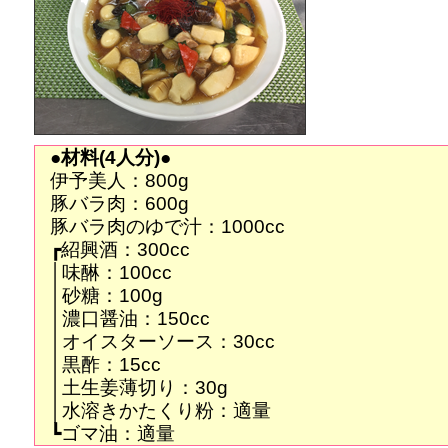
●材料(4人分)●
伊予美人：800g
豚バラ肉：600g
豚バラ肉のゆで汁：1000cc
┏紹興酒：300cc
│味醂：100cc
│砂糖：100g
│濃口醤油：150cc
│オイスターソース：30cc
│黒酢：15cc
│土生姜薄切り：30g
│水溶きかたくり粉：適量
┗ゴマ油：適量