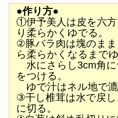
●作り方●
①伊予美人は皮を六方
り柔らかくゆでる。
②豚バラ肉は塊のまま
ら柔らかくなるまで
水にさらし3cm角に
をつける。
ゆで汁はネル地で漉
③干し椎茸は水で戻し
に切る。