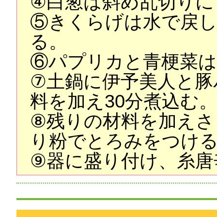
④白葱は斜め乱切りに
⑤きくらげは水で戻
る。
⑥パプリカと青梗菜は
⑦土鍋に伊予美人と豚
料を加え30分煮込む
⑧残りの材料を加えさ
り粉でとろみをつけ
⑨器に盛り付け、糸唐