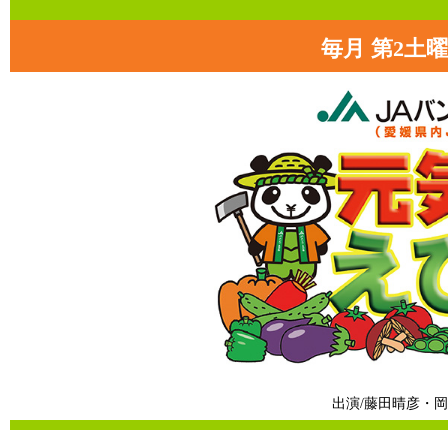
毎月 第2土曜日
出演/藤田晴彦・