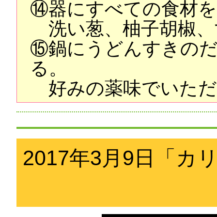
⑭器にすべての食材
洗い葱、柚子胡椒、
⑮鍋にうどんすきの
る。
好みの薬味でいただ
2017年3月9日「