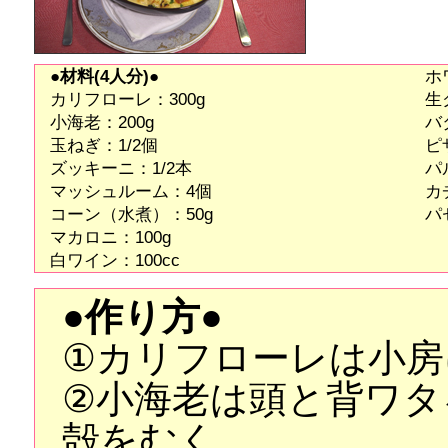
●材料(4人分)●
ホ
カリフローレ：300g
生
小海老：200g
バ
玉ねぎ：1/2個
ピ
ズッキーニ：1/2本
パ
マッシュルーム：4個
カ
コーン（水煮）：50g
パ
マカロニ：100g
白ワイン：100cc
●作り方●
①カリフローレは小房
②小海老は頭と背ワタ
殻をむく。