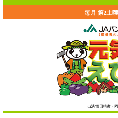
毎月 第2土曜日
出演/藤田晴彦・