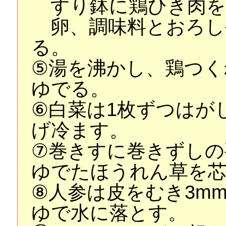
すり鉢に鶏ひき肉を
卵、調味料とおろし
る。
⑤湯を沸かし、鶏つく
ゆでる。
⑥白菜は1枚ずつはが
げ冷ます。
⑦巻きすに巻きずしの
ゆでたほうれん草を
⑧人参は皮をむき3m
ゆで水に落とす。