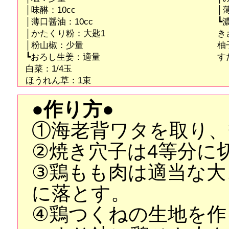
│味醂：10cc
│
│薄口醤油：10cc
┗
│かたくり粉：大匙1
き
│粉山椒：少量
柚
┗おろし生姜：適量
す
白菜：1/4玉
ほうれん草：1束
●作り方●
①海老背ワタを取り、
②焼き穴子は4等分に
③鶏もも肉は適当な大
に落とす。
④鶏つくねの生地を作