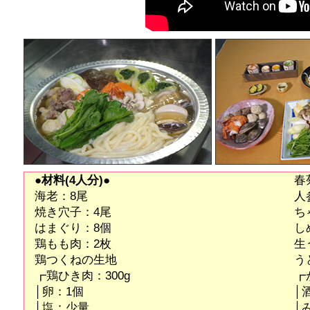
●材料(4人分)●
春
海老：8尾
人
焼き穴子：4尾
ち
はまぐり：8個
し
鶏もも肉：2枚
生
鶏つくねの生地
う
┏鶏ひき肉：300g
┏
│卵：1個
│酒
│塩：少量
│