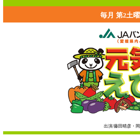
毎月 第2土曜日
出演/藤田晴彦・