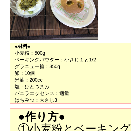
●材料●
小麦粉：500g
ベーキングパウダー：小さじ１と1/2
グラニュー糖：350g
卵：10個
米油：200cc
塩：ひとつまみ
バニラエッセンス：適量
はちみつ：大さじ3
●作り方●
①小麦粉とベーキン