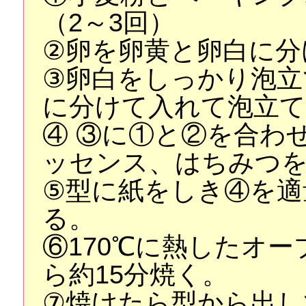
（2～3回）
②卵を卵黄と卵白に分
③卵白をしっかり泡立
に分けて入れて泡立
④ ③に①と②を合わ
ッセンス、はちみつ
⑤型に紙をしき④を適
る。
⑥170℃に熱したオ
ら約15分焼く。
⑦焼けたら型から出し