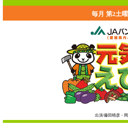
毎月 第2土曜日
出演/藤田晴彦・