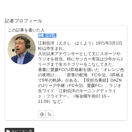
記者プロフィール
この記事を書いた人
江刺伯洋
江刺伯洋（えさし はくよう）1971年3月1日
松山市生まれ。
入社以来アナウンサーとして主にスポーツや
ラジオを担当。特にサッカー実況は少年からJ
リーグまで全カテゴリーをこなしてきた。
著書に愛媛FCのJ昇格劇を描いた「オレンジ色
の夜明け」、「群青の航海 FC今治、J昇格ま
で5年の軌跡」がある。【現担当番組】DAZN
のJリーグ中継（FC今治、愛媛FC）、ラジオ
生ワイド「江刺伯洋のモーニングディライ
ト・フライデー」（毎金曜午前07:15～
11:09）など。
オピニオン室