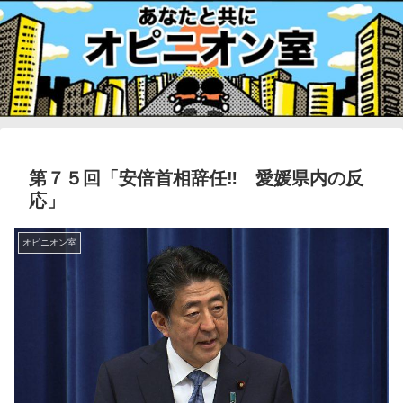
第７５回「安倍首相辞任‼︎ 愛媛県内の反
応」
オピニオン室