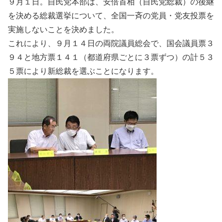
９月１日。自民党本部は、安倍首相（自民党総裁）の後継
を決める総裁選挙について、全国一斉の党員・党友投票を
実施しないことを決めました。
これにより、９月１４日の両院議員総会で、国会議員票３
９４と地方票１４１（都道府県ごとに３票ずつ）の計５３
５票により新総裁を選ぶことになります。