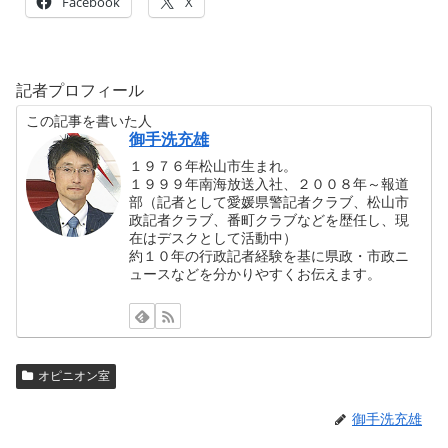
Facebook
X
記者プロフィール
この記事を書いた人
御手洗充雄
１９７６年松山市生まれ。
１９９９年南海放送入社、２００８年～報道
部（記者として愛媛県警記者クラブ、松山市
政記者クラブ、番町クラブなどを歴任し、現
在はデスクとして活動中）
約１０年の行政記者経験を基に県政・市政ニ
ュースなどを分かりやすくお伝えます。
オピニオン室
御手洗充雄