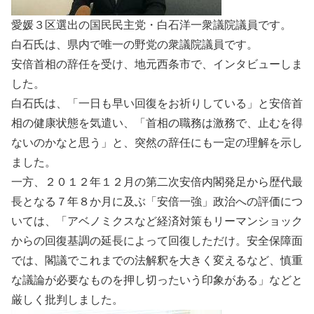
愛媛３区選出の国民民主党・白石洋一衆議院議員です。
白石氏は、県内で唯一の野党の衆議院議員です。
安倍首相の辞任を受け、地元西条市で、インタビューしま
した。
白石氏は、「一日も早い回復をお祈りしている」と安倍首
相の健康状態を気遣い、「首相の職務は激務で、止むを得
ないのかなと思う」と、突然の辞任にも一定の理解を示し
ました。
一方、２０１２年１２月の第二次安倍内閣発足から歴代最
長となる７年８か月に及ぶ「安倍一強」政治への評価につ
いては、「アベノミクスなど経済対策もリーマンショック
からの回復基調の延長によって回復しただけ。安全保障面
では、閣議でこれまでの法解釈を大きく変えるなど、慎重
な議論が必要なものを押し切ったいう印象がある」などと
厳しく批判しました。