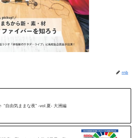
rnb
自由気ままな夜” -vol.夏- 大洲編