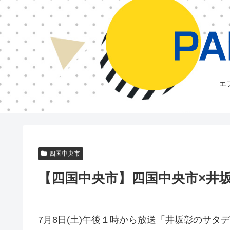
エ
四国中央市
【四国中央市】四国中央市×井
7月8日(土)午後１時から放送「井坂彰のサタ