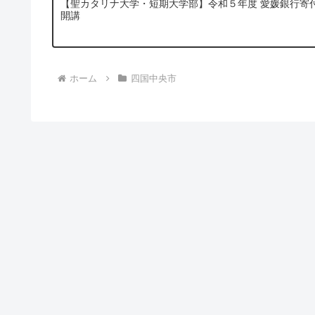
【聖カタリナ大学・短期大学部】令和５年度 愛媛銀行寄
開講
ホーム
四国中央市