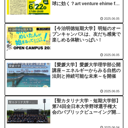
球に効く？art venture ehime fes
2025への挑戦」を開催
2025.06.05
【今治明徳短期大学】明短のオー
今治明徳短期大学
プンキャンパスは、友だち感覚で
楽しめる体験いっぱい！
2025.06.05
【愛媛大学】愛媛大学理学部公開
愛媛大学
講座～エネルギーからみる自然の
法則と持続可能な未来～を開催
2025.06.05
【聖カタリナ大学・短期大学部】
聖カタリナ大学・短期大学部
第74回全日本大学野球選手権大
会のパブリックビューイング開催
について
2025.06.04