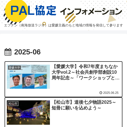
エフナン（南海放送ラジオ）は愛媛主義のもと地域の情報を発信して参ります
2025-06
【愛媛大学】令和7年度まちなか
愛媛大学
大学vol.2～社会共創学部創設10
周年記念～「ワークショップとい
う手法ー学び・創造・問題解決の
作業場からー」を開催
2025.06.25
【松山市】道後七夕物語2025～
松山市
短冊に願いを込めよう～