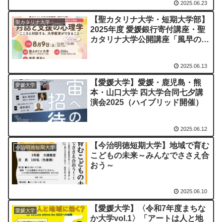
2025.06.23
【聖カタリナ大学・短期大学部】
聖カタリナ大学・短期大学部
2025年度 愛媛銀行寄付講座・聖
カタリナ大学公開講座「風早の
塾」の開催について
2025.06.13
【愛媛大学】愛媛・鹿児島・熊
愛媛大学
本・山口大学 四大学合同七夕講
演会2025（ハイブリッド開催）
2025.06.12
【今治明徳短期大学】地域で育む
今治明徳短期大学
こどもの未来～みんなでささえ合
おう～
2025.06.10
【愛媛大学】〈令和7年度まちな
愛媛大学
か大学vol.1〉「アートは人と地