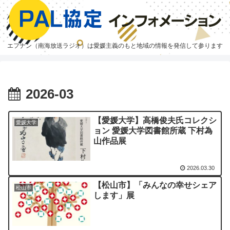
エフナン（南海放送ラジオ）は愛媛主義のもと地域の情報を発信して参ります
2026-03
【愛媛大学】高橋俊夫氏コレクシ
愛媛大学
ョン 愛媛大学図書館所蔵 下村為
山作品展
2026.03.30
【松山市】「みんなの幸せシェア
松山市
します」展