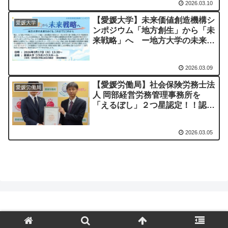
2026.03.10
【愛媛大学】未来価値創造機構シ
愛媛大学
ンポジウム「地方創生」から「未
来戦略」へ ー地方大学の未来を
めぐる、これまでとこれからー
2026.03.09
【愛媛労働局】社会保険労務士法
愛媛労働局
人 岡部経営労務管理事務所を
「えるぼし」２つ星認定！！認定
通知書交付式を行いました！！
2026.03.05
© 2023 PAL協定インフォメーション.