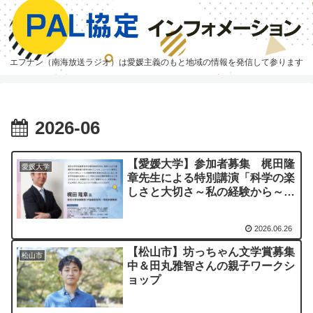
エフナン（南海放送ラジオ）は愛媛主義のもと地域の情報を発信して参ります
2026-06
【愛媛大学】参加者募集 梶田隆
愛媛大学
章先生による特別講演「科学の楽
しさと大切さ～私の経験から～」
（2026年度愛媛大学先端研究院
シンポジウム）
2026.06.26
【松山市】坊っちゃん文学賞募集
松山市
中＆田丸雅智さんの親子ワークシ
ョップ