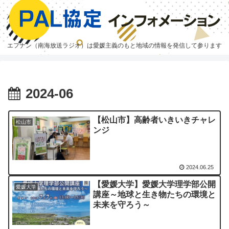
エフナン（南海放送ラジオ）は愛媛主義のもと地域の情報を発信して参ります
2024-06
【松山市】高齢者いきいきチャレ
松山市
ンジ
2024.06.25
【愛媛大学】愛媛大学理学部公開
愛媛大学
講座～地球と生き物たちの環境と
未来を守ろう～