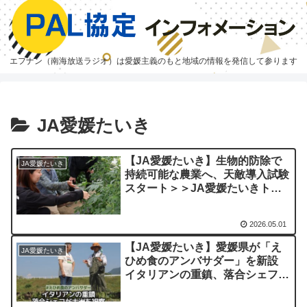
エフナン（南海放送ラジオ）は愛媛主義のもと地域の情報を発信して参ります
JA愛媛たいき
【JA愛媛たいき】生物的防除で
JA愛媛たいき
持続可能な農業へ、天敵導入試験
スタート＞＞JA愛媛たいきトマ
ト部会
2026.05.01
【JA愛媛たいき】愛媛県が「え
JA愛媛たいき
ひめ食のアンバサダー」を新設
イタリアンの重鎮、落合シェフが
大洲を訪問