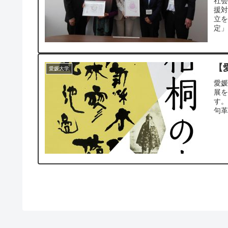
社会
援
立
定」
【
愛媛大学
愛媛
展
す。
句革