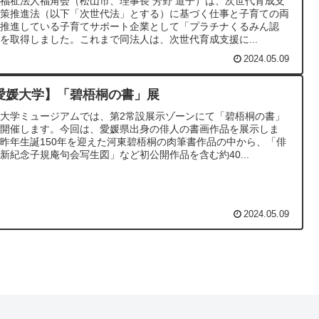
福祉法人福角会（松山市、理事長 芳野 道子）は、次世代育成支
対策推進法（以下「次世代法」とする）に基づく仕事と子育ての両
を推進している子育てサポート企業として「プラチナくるみん認
を取得しました。これまで同法人は、次世代育成支援に...
2024.05.09
愛媛大学】「碧梧桐の書」展
大学ミュージアムでは、第2常設展示ゾーンにて「碧梧桐の書」
を開催します。今回は、愛媛県出身の俳人の書画作品を展示しま
昨年生誕150年を迎えた河東碧梧桐の肉筆書作品の中から、「俳
新紀念子規庵句会写生図」など初公開作品を含む約40...
2024.05.09