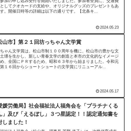
、参加の申し込み受付を開始いたしました。参加者全員に、交通費
助としてクオカードの支給や、オリジナルグッズのプレゼントもあ
す。開催日時等の詳細は以下の通りです。【北条キ...
2024.05.23
松山市】第２１回坊っちゃん文学賞
っちゃん文学賞は、松山市制１００周年を機に、松山市の豊かな文
的土壌を生かし、新しい青春文学の創造と本市の文化的なイメージ
高め、全国にＰＲするため、昭和６３年から始まりました。令和元
第１６回からショートショートの文学賞にリニューアル...
2024.05.17
愛媛労働局】社会福祉法人福角会を「プラチナくる
ん」及び「えるぼし」３つ星認定！！認定通知書を
付しました！