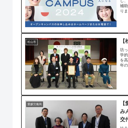
し
補
りま
【
松山市
坊
学
を
年の
【
愛媛労働局
み
交