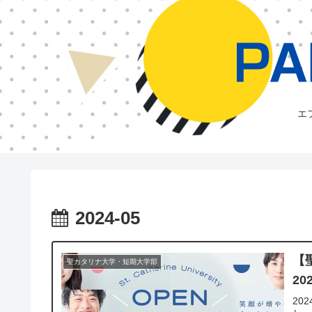
エ
2024-05
【
聖カタリナ大学・短期大学部
2
20