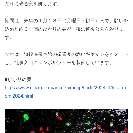
どりに光る実を飾ります。
期間は、来年の１月１３日（月曜日・祝日）まで。願いを
込めた約３千個のひかりの実が、夜の道後公園を彩りま
す。
今年は、道後温泉本館の振鷺閣の赤いギヤマンをイメージ
し、北側入口にシンボルツリーを装飾しています。
■ひかりの実
https://www.city.matsuyama.ehime.jp/hodo/202411/hikarin
omi2024.html