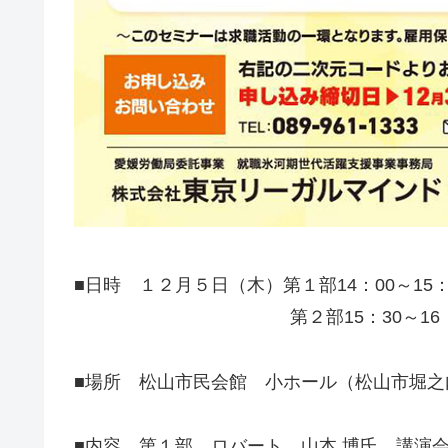
■日時 １２月５日（木）第１部14：00～15：
第２部15：30～16：
■場所 松山市民会館 小ホール（松山市堀之
■内容 第１部 ロバート 山本 博氏 講演