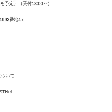
度を予定）（受付13:00～）
993番地1）
について
TNet