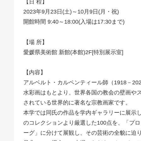
【日 程】
2023年9月23日(土)～10月9日(月・祝)
開館時間 9:40～18:00(入場は17:30まで)
【場 所】
愛媛県美術館 新館(本館)2F[特別展示室]
【内容】
アルベルト・カルペンティール師（1918－2
水彩画はもとより、世界各国の教会の壁画や
されている世界的に著名な宗教画家です。
本学では同氏の作品を学内ギャラリーに展示
のコレクションより厳選した100点を、「プ
ーグ」に分けて展観し、その芸術の全貌に迫