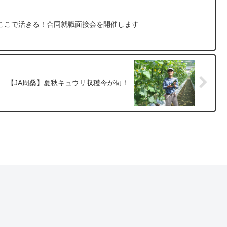
ここで活きる！合同就職面接会を開催します
【JA周桑】夏秋キュウリ収穫今が旬！