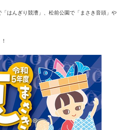
で「はんぎり競漕」、松前公園で「まさき音頭」や
。
う！