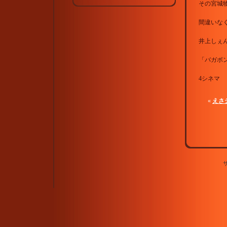
その宮城
間違いな
井上しぇ
「バガボ
4シネマ
«
えさ