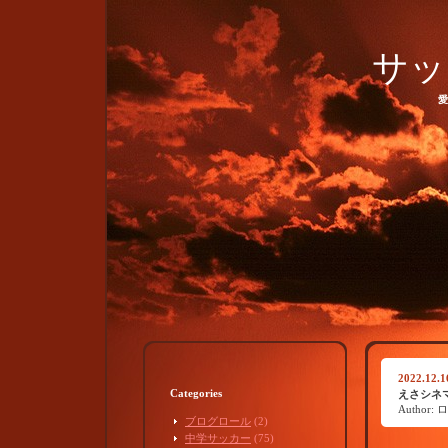
サ
愛
2022.12.1
Categories
えさシネ
Author
ブログロール
(2)
中学サッカー
(75)