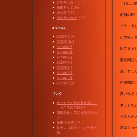
少年サッカー
(70)
「THE FI
愛媛ＦＣ
(139)
未分類
(730)
前日のB
高校サッカー
(225)
イライラ
Archives
2023年11月
その答え
2023年10月
2023年8月
観てきま
2023年6月
2023年5月
審判問題
2023年4月
2023年3月
泣けました(
2023年2月
2023年1月
声優問題
2022年12月
リンク
良い作品
サッカーで飯が食えるか。
ネットな
（大門学のブログ）
南海放送：第90回高校サッ
ラストの
カー
愛媛FC公式サイト
日テレ：高校サッカー選手
宮城リョ
権