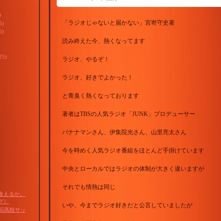
)
「ラジオじゃないと届かない」宮嵜守史著
5)
0)
読み終えた今、熱くなってます
25)
ラジオ、やるぞ！
ラジオ、好きでよかった！
と青臭く熱くなっております
著者はTBSの人気ラジオ「JUNK」プロデューサー
バナナマンさん、伊集院光さん、山里亮太さん
今を時めく人気ラジオ番組をほとんど手掛けています
中央とローカルではラジオの体制が大きく違いますが
それでも情熱は同じ
食えるか。
グ）
いや、今までラジオ好きだと公言していましたが
0回高校サッ