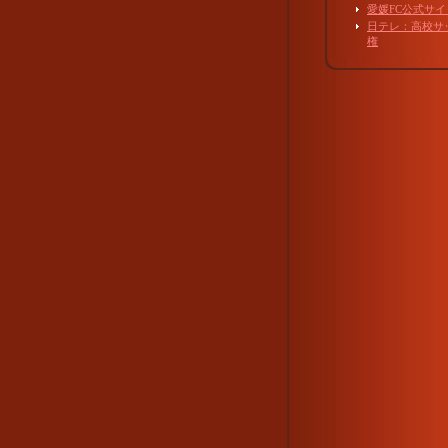
愛媛FC公式サイ
日テレ：高校サ
権