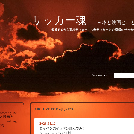
サッカー魂
～本と映画と、
愛媛ＦＣから高校サッカー、少年サッカーまで 愛媛のサッカ
Site search:
ARCHIVE FOR 4月, 2023
browsing the
と映画と、
ー〜
weblog
2023.04.12
023.
ロッベンのイッペン読んでみ！
Author: ロッベン江刺