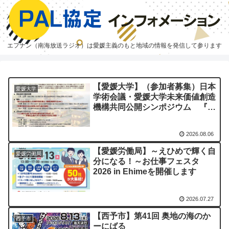
エフナン（南海放送ラジオ）は愛媛主義のもと地域の情報を発信して参ります
【愛媛大学】（参加者募集）日本
愛媛大学
学術会議・愛媛大学未来価値創造
機構共同公開シンポジウム 『人
口減少社会における地方都市の未
来価値―「縮充」という新しい地
2026.08.06
域モデル―』
【愛媛労働局】～えひめで輝く自
愛媛労働局
分になる！～お仕事フェスタ
2026 in Ehimeを開催します
2026.07.27
【西予市】第41回 奥地の海のか
西予市
ーにばる