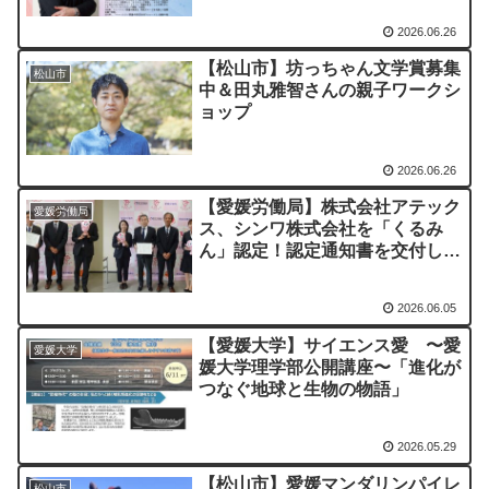
シンポジウム）
2026.06.26
【松山市】坊っちゃん文学賞募集
松山市
中＆田丸雅智さんの親子ワークシ
ョップ
2026.06.26
【愛媛労働局】株式会社アテック
愛媛労働局
ス、シンワ株式会社を「くるみ
ん」認定！認定通知書を交付しま
した
2026.06.05
【愛媛大学】サイエンス愛 〜愛
愛媛大学
媛大学理学部公開講座〜「進化が
つなぐ地球と生物の物語」
2026.05.29
【松山市】愛媛マンダリンパイレ
松山市