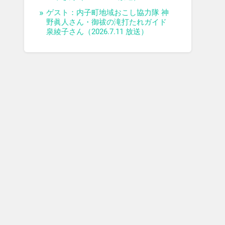
ゲスト：内子町地域おこし協力隊 神
野眞人さん・御祓の滝打たれガイド
泉綾子さん（2026.7.11 放送）