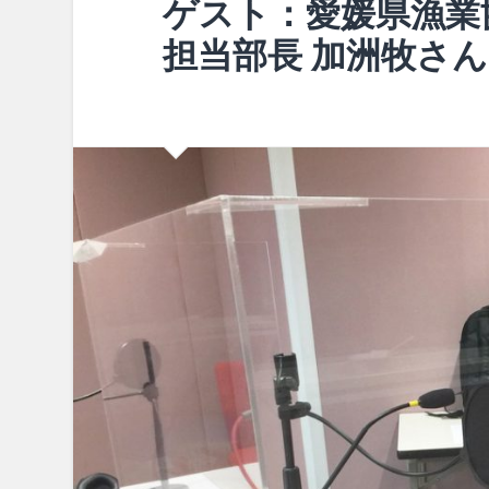
ゲスト：愛媛県漁業
担当部長 加洲牧さん（2