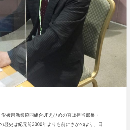
愛媛県漁業協同組合JFえひめの直販担当部長・
の歴史は紀元前3000年よりも前にさかのぼり、日