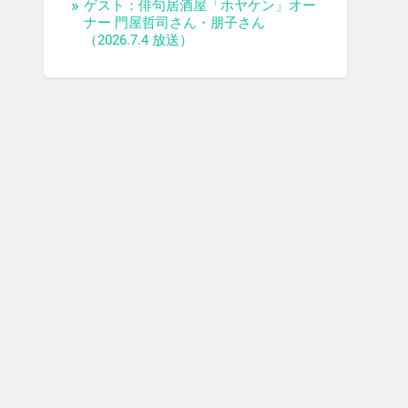
ゲスト：俳句居酒屋「ホヤケン」オー
ナー 門屋哲司さん・朋子さん
（2026.7.4 放送）