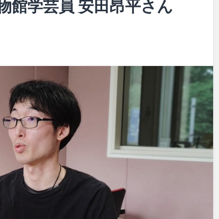
物館学芸員 安田昂平さん