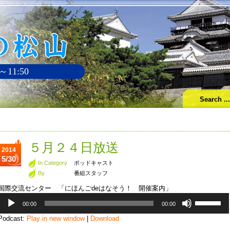
～11:50
５月２４日放送
2014
5/30
In Category
ポッドキャスト
By
番組スタッフ
国際交流センター 「にほんごdeはなそう！ 開催案内」
音
ボ
00:00
00:00
声
リ
プ
ュ
Podcast:
Play in new window
|
Download
レ
ー