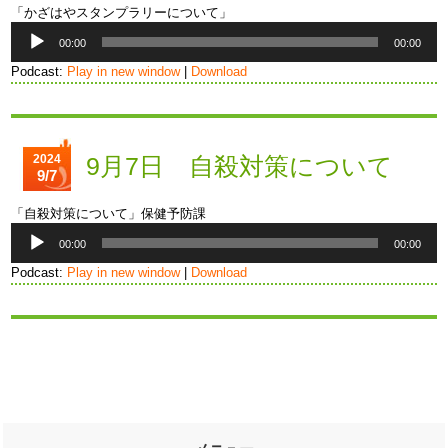
「かざはやスタンプラリーについて」
音
00:00
00:00
声
プ
Podcast:
Play in new window
|
Download
レ
ー
ヤ
ー
2024
9月7日 自殺対策について
9/7
「自殺対策について」保健予防課
音
00:00
00:00
声
プ
Podcast:
Play in new window
|
Download
レ
ー
ヤ
ー