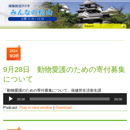
土曜 11:45～11:50
2024
9/28
9月28日 動物愛護のための寄付募集
について
「動物愛護のための寄付募集について」保健所生活衛生課
音
00:00
00:00
声
プ
Podcast:
Play in new window
|
Download
レ
ー
ヤ
ー