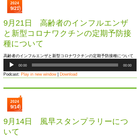
2024
9/21
9月21日 高齢者のインフルエンザ
と新型コロナワクチンの定期予防接
種について
高齢者のインフルエンザと新型コロナワクチンの定期予防接種について
音
00:00
00:00
声
プ
Podcast:
Play in new window
|
Download
レ
ー
ヤ
ー
2024
9/14
9月14日 風早スタンプラリーにつ
いて