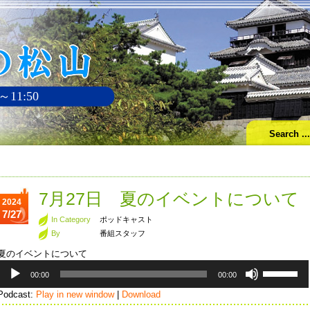
～11:50
7月27日 夏のイベントについて
2024
7/27
In Category
ポッドキャスト
By
番組スタッフ
夏のイベントについて
音
ボ
00:00
00:00
声
リ
プ
ュ
Podcast:
Play in new window
|
Download
レ
ー