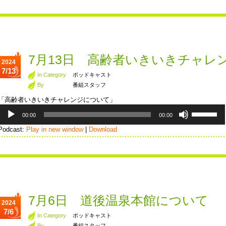
ー
ム
ヤ
調
ー
節
に
は
上
7月13日 高齢者いきいきチャレ
2024
下
7/13
矢
In Category
ポッドキャスト
印
By
番組スタッフ
キ
「高齢者いきいきチャレンジについて」
ー
音
ボ
を
00:00
00:00
声
リ
使
プ
ュ
Podcast:
Play in new window
|
Download
っ
レ
ー
て
ー
ム
く
ヤ
調
だ
ー
節
さ
に
い。
は
上
7月6日 道後温泉本館について
2024
下
7/6
矢
In Category
ポッドキャスト
印
By
番組スタッフ