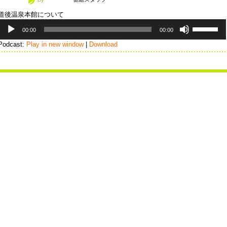
キ
道後温泉本館について
ー
音
ボ
を
00:00
00:00
声
リ
使
プ
ュ
Podcast:
Play in new window
|
Download
っ
レ
ー
て
ー
ム
く
ヤ
調
だ
ー
節
さ
に
い。
は
上
下
矢
印
キ
ー
を
使
っ
て
く
だ
さ