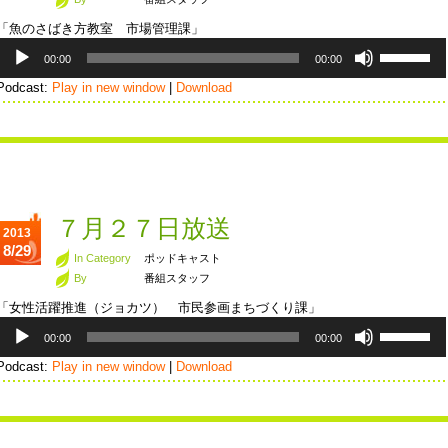
キ
「魚のさばき方教室 市場管理課」
ー
音
ボ
を
00:00
00:00
声
リ
使
プ
ュ
Podcast:
Play in new window
|
Download
っ
レ
ー
て
ー
ム
く
ヤ
調
だ
ー
節
さ
に
い。
は
上
７月２７日放送
2013
下
8/29
矢
In Category
ポッドキャスト
印
By
番組スタッフ
キ
「女性活躍推進（ジョカツ） 市民参画まちづくり課」
ー
音
ボ
を
00:00
00:00
声
リ
使
プ
ュ
Podcast:
Play in new window
|
Download
っ
レ
ー
て
ー
ム
く
ヤ
調
だ
ー
節
さ