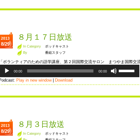
ー
ム
ヤ
調
ー
節
に
は
上
８月１７日放送
2013
下
8/29
矢
In Category
ポッドキャスト
印
By
番組スタッフ
キ
「ボランティアのための語学講座、第２回国際交流サロン まつやま国際交
ー
音
ボ
を
00:00
00:00
声
リ
使
プ
ュ
Podcast:
Play in new window
|
Download
っ
レ
ー
て
ー
ム
く
ヤ
調
だ
ー
節
さ
に
い。
は
上
８月３日放送
2013
下
8/29
矢
In Category
ポッドキャスト
印
By
番組スタッフ