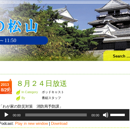
～11:50
８月２４日放送
2013
8/29
In Category
ポッドキャスト
By
番組スタッフ
「わが家の防災対策 消防局予防課」
音
ボ
00:00
00:00
声
リ
プ
ュ
Podcast:
Play in new window
|
Download
レ
ー