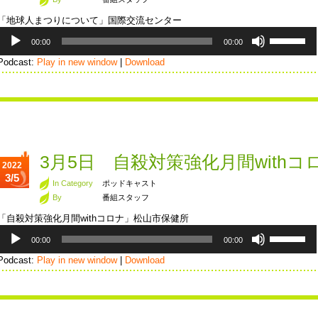
キ
「地球人まつりについて」国際交流センター
ー
音
ボ
を
00:00
00:00
声
リ
使
プ
ュ
Podcast:
Play in new window
|
Download
っ
レ
ー
て
ー
ム
く
ヤ
調
だ
ー
節
さ
に
い。
は
上
3月5日 自殺対策強化月間withコ
2022
下
3/5
矢
In Category
ポッドキャスト
印
By
番組スタッフ
キ
「自殺対策強化月間withコロナ」松山市保健所
ー
音
ボ
を
00:00
00:00
声
リ
使
プ
ュ
Podcast:
Play in new window
|
Download
っ
レ
ー
て
ー
ム
く
ヤ
調
だ
ー
節
さ