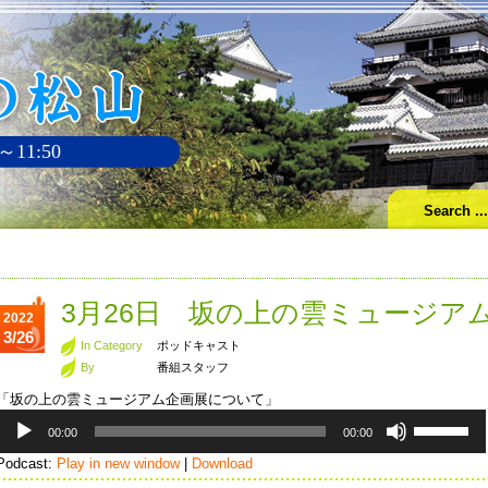
～11:50
3月26日 坂の上の雲ミュージア
2022
3/26
In Category
ポッドキャスト
By
番組スタッフ
「坂の上の雲ミュージアム企画展について」
音
ボ
00:00
00:00
声
リ
プ
ュ
Podcast:
Play in new window
|
Download
レ
ー