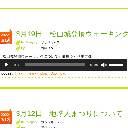
ー
ム
ヤ
調
ー
節
に
は
上
3月19日 松山城登頂ウォーキン
2022
下
3/19
矢
In Category
ポッドキャスト
印
By
番組スタッフ
キ
「松山城登頂ウォーキングについて」健康づくり推進課
ー
音
ボ
を
00:00
00:00
声
リ
使
プ
ュ
Podcast:
Play in new window
|
Download
っ
レ
ー
て
ー
ム
く
ヤ
調
だ
ー
節
さ
に
い。
は
上
3月12日 地球人まつりについて
2022
下
3/12
矢
In Category
ポッドキャスト
印
By
番組スタッフ