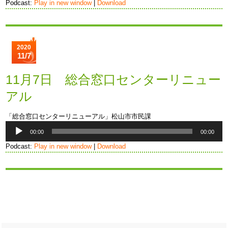
プ
Podcast:
Play in new window
|
Download
レ
ー
ヤ
ー
2020
11/7
11月7日 総合窓口センターリニュー
アル
「総合窓口センターリニューアル」松山市市民課
音
00:00
00:00
声
プ
Podcast:
Play in new window
|
Download
レ
ー
ヤ
ー