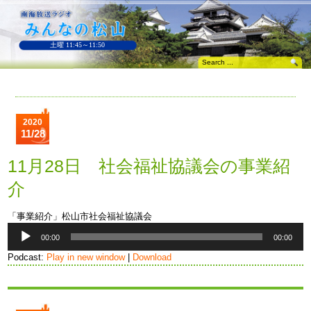
土曜 11:45～11:50
2020
11/28
11月28日 社会福祉協議会の事業紹
介
「事業紹介」松山市社会福祉協議会
音
00:00
00:00
声
プ
Podcast:
Play in new window
|
Download
レ
ー
ヤ
ー