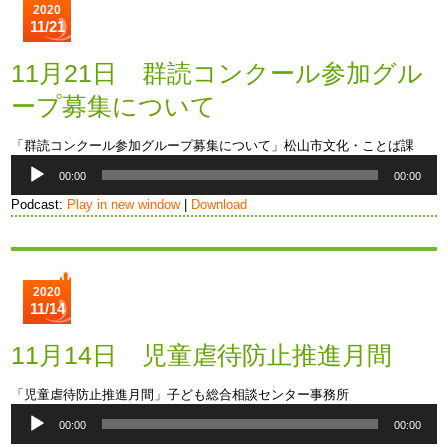
2020
11/21
11月21日 群読コンクール参加グル
ープ募集について
「群読コンクール参加グループ募集について」松山市文化・ことば課
音
00:00
00:00
声
プ
Podcast:
Play in new window
|
Download
レ
ー
ヤ
ー
2020
11/14
11月14日 児童虐待防止推進月間
「児童虐待防止推進月間」子ども総合相談センター事務所
音
00:00
00:00
声