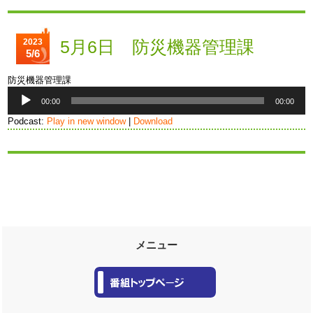
ー
ヤ
ー
2023
5月6日 防災機器管理課
5/6
防災機器管理課
音
00:00
00:00
声
プ
Podcast:
Play in new window
|
Download
レ
ー
ヤ
ー
メニュー