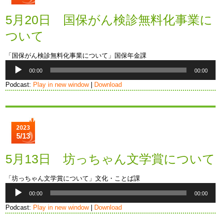
5月20日 国保がん検診無料化事業に
ついて
「国保がん検診無料化事業について」国保年金課
音
00:00
00:00
声
プ
Podcast:
Play in new window
|
Download
レ
ー
ヤ
ー
2023
5/13
5月13日 坊っちゃん文学賞について
「坊っちゃん文学賞について」文化・ことば課
音
00:00
00:00
声
プ
Podcast:
Play in new window
|
Download
レ