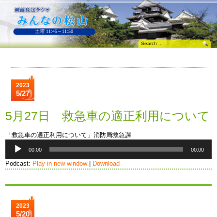
土曜 11:45～11:50
2023
5/27
5月27日 救急車の適正利用について
「救急車の適正利用について」消防局救急課
音
00:00
00:00
声
プ
Podcast:
Play in new window
|
Download
レ
ー
ヤ
ー
2023
5/20