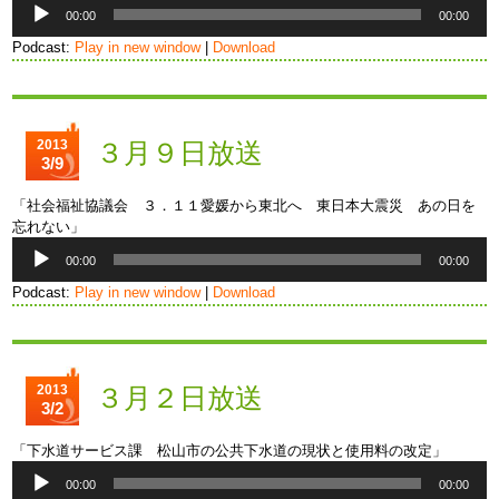
音
00:00
00:00
声
プ
Podcast:
Play in new window
|
Download
レ
ー
ヤ
ー
2013
３月９日放送
3/9
「社会福祉協議会 ３．１１愛媛から東北へ 東日本大震災 あの日を
忘れない」
音
00:00
00:00
声
プ
Podcast:
Play in new window
|
Download
レ
ー
ヤ
ー
2013
３月２日放送
3/2
「下水道サービス課 松山市の公共下水道の現状と使用料の改定」
音
00:00
00:00
声