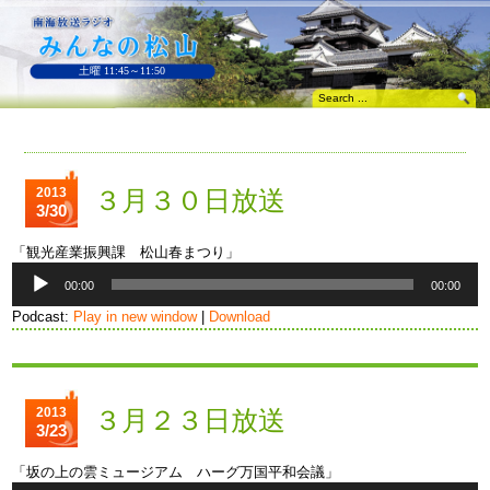
土曜 11:45～11:50
2013
３月３０日放送
3/30
「観光産業振興課 松山春まつり」
音
00:00
00:00
声
プ
Podcast:
Play in new window
|
Download
レ
ー
ヤ
ー
2013
３月２３日放送
3/23
「坂の上の雲ミュージアム ハーグ万国平和会議」