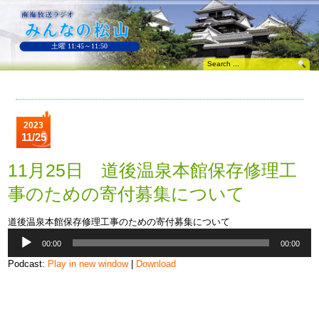
土曜 11:45～11:50
2023
11/25
11月25日 道後温泉本館保存修理工
事のための寄付募集について
道後温泉本館保存修理工事のための寄付募集について
音
00:00
00:00
声
プ
Podcast:
Play in new window
|
Download
レ
ー
ヤ
ー