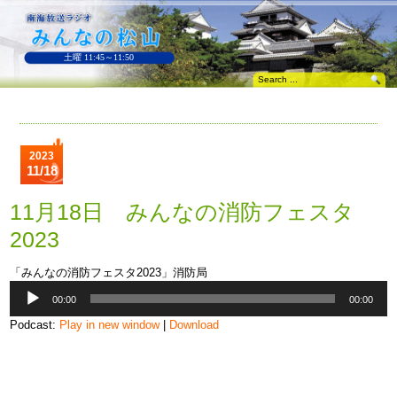
土曜 11:45～11:50
2023
11/18
11月18日 みんなの消防フェスタ
2023
「みんなの消防フェスタ2023」消防局
音
00:00
00:00
声
プ
Podcast:
Play in new window
|
Download
レ
ー
ヤ
ー