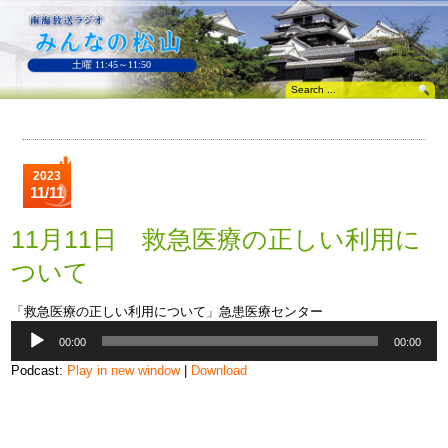
土曜 11:45～11:50
2023
11/11
11月11日 救急医療の正しい利用に
ついて
「救急医療の正しい利用について」急患医療センター
音
00:00
00:00
声
プ
Podcast:
Play in new window
|
Download
レ
ー
ヤ
ー