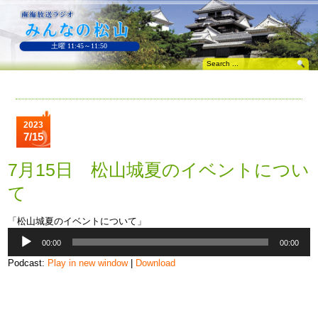
土曜 11:45～11:50
2023
7/15
7月15日 松山城夏のイベントについ
て
「松山城夏のイベントについて」
音
00:00
00:00
声
プ
Podcast:
Play in new window
|
Download
レ
ー
ヤ
ー