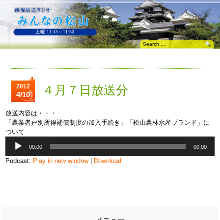
土曜 11:45～11:50
2012
４月７日放送分
4/10
放送内容は・・・
「農業者戸別所得補償制度の加入手続き」「松山農林水産ブランド」に
ついて
音
00:00
00:00
声
プ
Podcast:
Play in new window
|
Download
レ
ー
ヤ
ー