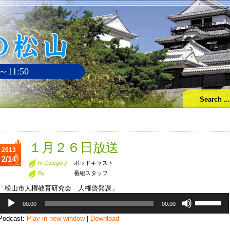
～11:50
１月２６日放送
2013
2/14
In Category
ポッドキャスト
By
番組スタッフ
「松山市人権教育研究会 人権啓発課」
音
ボ
00:00
00:00
声
リ
プ
ュ
Podcast:
Play in new window
|
Download
レ
ー