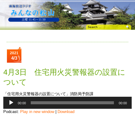
土曜 11:45～11:50
2021
4/3
4月3日 住宅用火災警報器の設置に
ついて
「住宅用火災警報器の設置について」消防局予防課
音
00:00
00:00
声
プ
Podcast:
Play in new window
|
Download
レ
ー
ヤ
ー