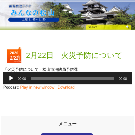
土曜 11:45～11:50
2020
2月22日 火災予防について
2/22
「火災予防について」松山市消防局予防課
音
00:00
00:00
声
プ
Podcast:
Play in new window
|
Download
レ
ー
ヤ
ー
メニュー