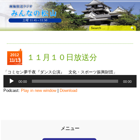
土曜 11:45～11:50
2012
１１月１０日放送分
11/13
「コミセン夢千夜『ダンス公演』 文化・スポーツ振興財団」
音
00:00
00:00
声
プ
Podcast:
Play in new window
|
Download
レ
ー
ヤ
ー
メニュー