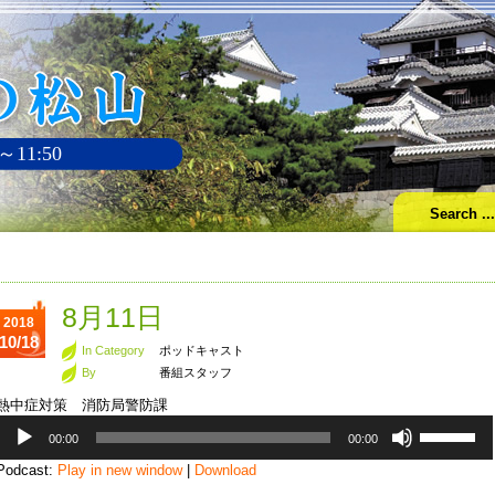
～11:50
8月11日
2018
10/18
In Category
ポッドキャスト
By
番組スタッフ
熱中症対策 消防局警防課
音
ボ
00:00
00:00
声
リ
プ
ュ
Podcast:
Play in new window
|
Download
レ
ー