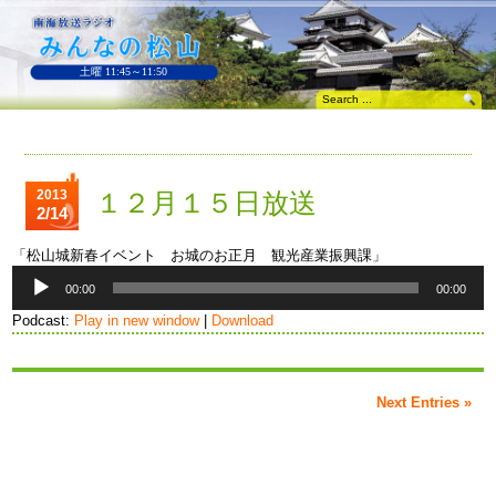
土曜 11:45～11:50
2013
１２月１５日放送
2/14
「松山城新春イベント お城のお正月 観光産業振興課」
音
00:00
00:00
声
プ
Podcast:
Play in new window
|
Download
レ
ー
ヤ
ー
Next Entries »