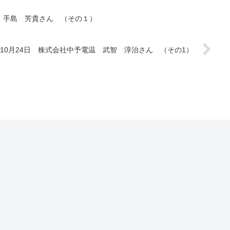
本 手島 芳貴さん （その１）
1年10月24日 株式会社中予電温 武智 淳治さん （その1）