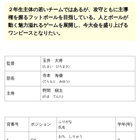
２年生主体の若いチームではあるが、攻守ともに主導
権を握るフットボールを目指している。人とボールが
動く魅力溢れるゲームを展開し、今大会を盛り上げる
ワンピースとなりたい。
玉井 大将
監督
(たまい ひろまさ)
寺本 海優
部長
(てらもと みゆう)
野間 槇太
主将
(のま てんた)
ふりがな
背番号
ポジション
学年(年)
氏名
おち しりゅう