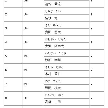
1
GK
2
越智 紫琉
しみず かい
2
DF
1
清水 海
きだ ゆうた
3
DF
2
貴田 悠太
おおざわ ひなた
4
DF
1
大沢 陽南太
わたなべ こうき
5
MF
2
渡部 幸輝
きむら あやと
6
MF
2
木村 菖仁
のま てんた
7
MF
2
野間 槇太
たかはし ゆう
8
DF
2
高橋 由羽