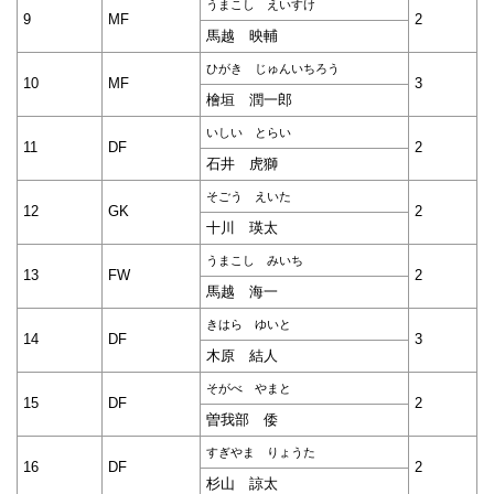
うまこし えいすけ
9
MF
2
馬越 映輔
ひがき じゅんいちろう
10
MF
3
檜垣 潤一郎
いしい とらい
11
DF
2
石井 虎獅
そごう えいた
12
GK
2
十川 瑛太
うまこし みいち
13
FW
2
馬越 海一
きはら ゆいと
14
DF
3
木原 結人
そがべ やまと
15
DF
2
曽我部 倭
すぎやま りょうた
16
DF
2
杉山 諒太