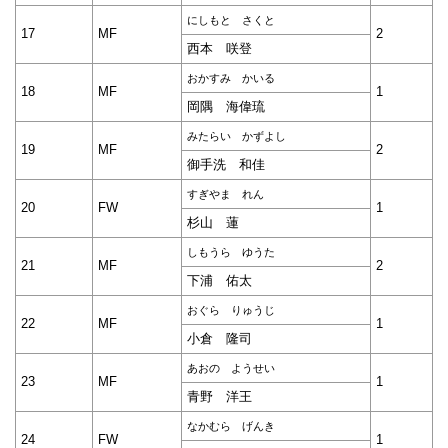
にしもと さくと
17
MF
2
西本 咲登
おかすみ かいる
18
MF
1
岡隅 海偉琉
みたらい かずよし
19
MF
2
御手洗 和佳
すぎやま れん
20
FW
1
杉山 蓮
しもうら ゆうた
21
MF
2
下浦 佑太
おぐら りゅうじ
22
MF
1
小倉 隆司
あおの ようせい
23
MF
1
青野 洋王
なかむら げんき
24
FW
1